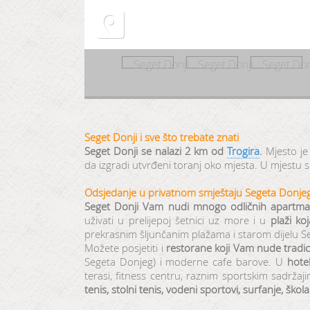
Seget Donji i sve što trebate znati
Seget Donji se nalazi 2 km od
Trogira
.
Mjesto je
da izgradi utvrđeni toranj oko mjesta. U mjestu 
Odsjedanje u privatnom smještaju Segeta Donjeg,
Seget Donji Vam nudi mnogo odličnih apartma
uživati u prelijepoj šetnici uz more i u
plaži ko
prekrasnim šljunčanim plažama i starom dijelu S
Možete posjetiti i
restorane koji Vam nude tradi
Segeta Donjeg) i moderne cafe barove. U
hote
terasi, fitness centru, raznim sportskim sadržaj
tenis, stolni tenis, vodeni sportovi, surfanje, škol