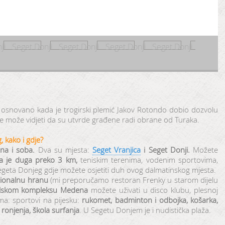
 osnovano kada je trogirski plemić Jakov Rotondo dobio dozvolu
se može vidjeti da su utvrde građene radi obrane od Turaka.
 kako i gdje?
na i soba.
Dva su mjesta:
Seget Vranjica
i Seget Donji.
Možete
ja je duga preko 3 km,
teniskim terenima, vodenim sportovima,
egeta Donjeg gdje možete osjetiti duh ovog dalmatinskog mjesta.
cionalnu hranu
(mi preporučamo restoran Frenky u starom dijelu
lskom kompleksu Medena
možete uživati u disco klubu, plesnoj
ima: sportovi na pijesku:
rukomet, badminton i odbojka, košarka,
a ronjenja, škola surfanja
. U Segetu Donjem je i nudistička plaža.