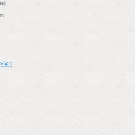
lji.
em
-Split