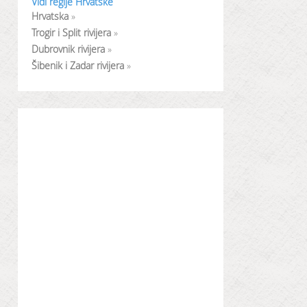
Vidi regije Hrvatske
Hrvatska
»
Trogir i Split rivijera
»
Dubrovnik rivijera
»
Šibenik i Zadar rivijera
»