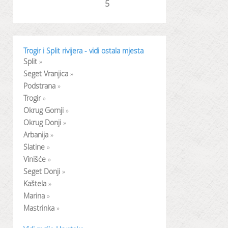
Trogir i Split rivijera - vidi ostala mjesta
Split
»
Seget Vranjica
»
Podstrana
»
Trogir
»
Okrug Gornji
»
Okrug Donji
»
Arbanija
»
Slatine
»
Vinišće
»
Seget Donji
»
Kaštela
»
Marina
»
Mastrinka
»