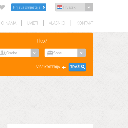
Prijava smještaja
O NAMA
UVJETI
VLASNICI
KONTAKT
Tko?
VIŠE KRITERIJA