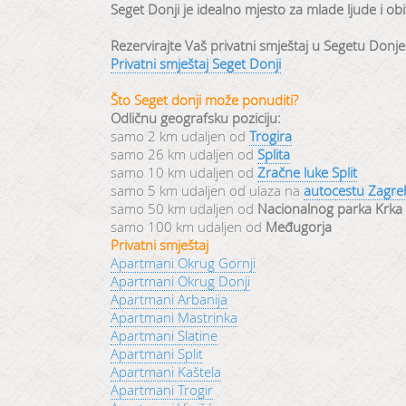
Seget Donji je idealno mjesto za mlade ljude i obite
Rezervirajte Vaš privatni smještaj u Segetu Donj
Privatni smještaj Seget Donji
Što Seget donji može ponuditi?
Odličnu geografsku poziciju:
samo 2 km udaljen od
Trogira
samo 26 km udaljen od
Splita
samo 10 km udaljen od
Zračne luke Split
samo 5 km udaljen od ulaza na
autocestu Zagreb
samo 50 km udaljen od
Nacionalnog parka Krka
samo 100 km udaljen od
Međugorja
Privatni smještaj
Apartmani Okrug Gornji
Apartmani Okrug Donji
Apartmani Arbanija
Apartmani Mastrinka
Apartmani Slatine
Apartmani Split
Apartmani Kaštela
Apartmani Trogir